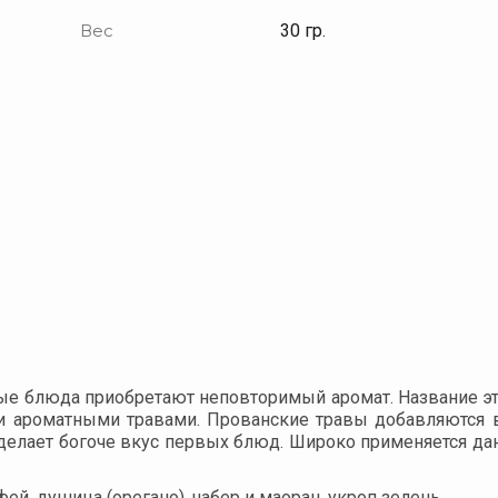
Вес
30 гр.
е блюда приобретают неповторимый аромат. Название это
и ароматными травами. Прованские травы добавляются в
 делает богоче вкус первых блюд. Широко применяется дан
фей, душица (орегано), чабер и маоран, укроп зелень.