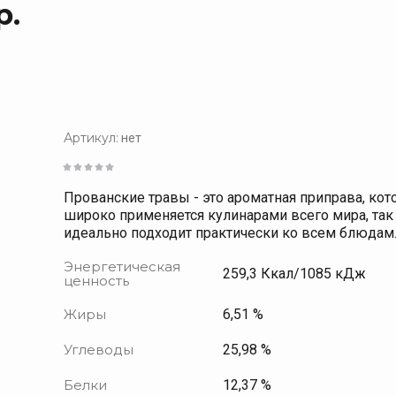
р.
Приправы 20 гр.
К
Приправы ДойПак
К
Бульоны
К
HoReCa
Продукция в тубах
Артикул:
нет
Кулинарные добавки, специи и пряности
Н
Специи, пряности и кулинарные добавки в ДойПак
Прованские травы - это ароматная приправа, кот
широко применяется кулинарами всего мира, так
идеально подходит практически ко всем блюдам
Энергетическая
259,3 Ккал/1085 кДж
ценность
Жиры
6,51 %
Углеводы
25,98 %
Белки
12,37 %