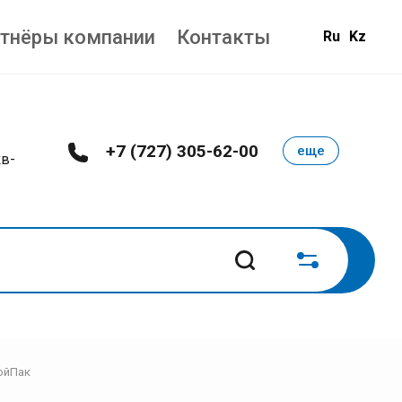
тнёры компании
Контакты
Ru
Kz
+7 (727) 305-62-00
еще
кв-
ДойПак
елень сушеная