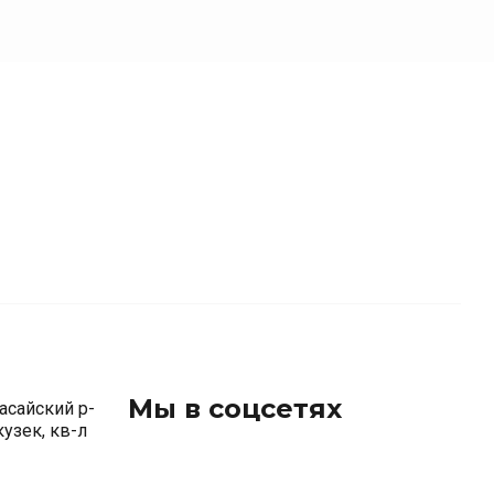
Мы в соцсетях
асайский р-
окузек, кв-л