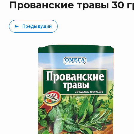
Прованские травы 30 г
Красный
Перец Черный
Предыдущий
Приправы 30 гр. Premium