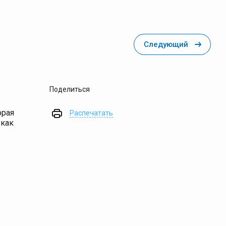
Супы
исели
исель быстрого приготовления 90 гр.
Следующий
исель 170 гр.
Кисель 1 кг
овинки
Поделиться
орая
Распечатать
 как
.