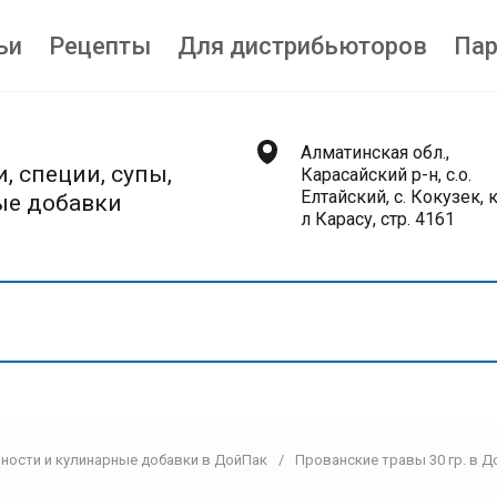
ьи
Рецепты
Для дистрибьюторов
Пар
Алматинская обл.,
, специи, супы,
Карасайский р-н, с.о.
Елтайский, с. Кокузек, 
ые добавки
л Карасу, стр. 4161
яности и кулинарные добавки в ДойПак
/
Прованские травы 30 гр. в 
Приправы
З