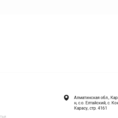
Алматинская обл., Кар
н, с.о. Елтайский, с. К
Карасу, стр. 4161
атьи