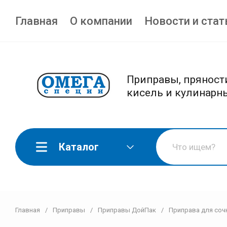
Главная
О компании
Новости и стат
Приправы, пряности
кисель и кулинарн
Каталог
Главная
/
Приправы
/
Приправы ДойПак
/
Приправа для сочн
Перец