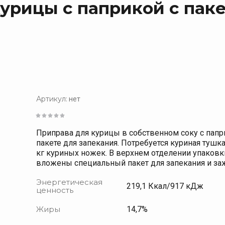
урицы с паприкой с паке
Приправы 20 гр.
К
Приправы ДойПак
К
Бульоны
К
HoReCa
Продукция в тубах
Кулинарные добавки, специи и пряности
Н
Артикул:
нет
Специи, пряности и кулинарные добавки в ДойПак
Приправа для курицы в собственном соку с папр
пакете для запекания. Потребуется куриная тушка
кг куриных ножек. В верхнем отделении упаковк
вложены специальный пакет для запекания и за
Энергетическая
219,1 Ккал/917 кДж
ценность
Жиры
14,7%