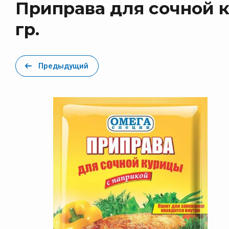
Приправа для сочной к
Красный
гр.
Перец Черный
Приправы 30 гр. Premium
Предыдущий