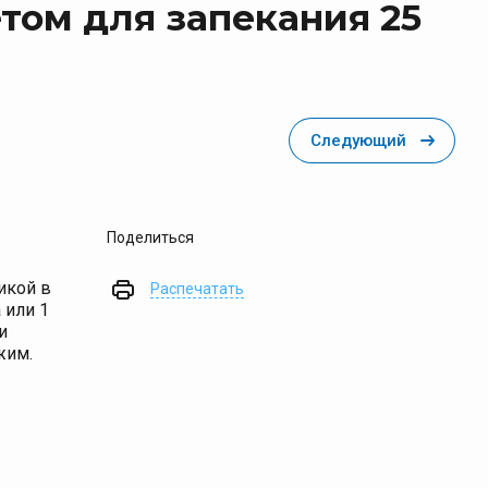
Супы
том для запекания 25
исели
исель быстрого приготовления 90 гр.
исель 170 гр.
Кисель 1 кг
Следующий
овинки
Поделиться
икой в
Распечатать
 или 1
и
жим.