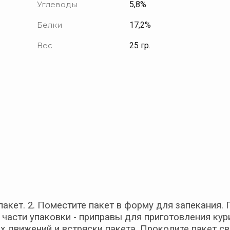
Углеводы
5,8%
Белки
17,2%
Вес
25 гр.
 пакет. 2. Поместите пакет в форму для запекания
части упаковки - приправы для приготовления кур
х движений и встряски пакета. Проколите пакет све