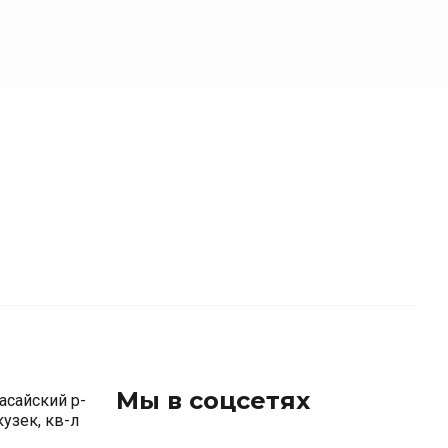
Мы в соцсетях
асайский р-
окузек, кв-л