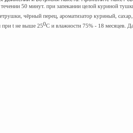
 течении 50 минут. при запекании целой куриной тушк
ь петрушки, чёрный перец, ароматизатор куриный, сахар
0
 при t не выше 25
С и влажности 75% - 18 месяцев. Да