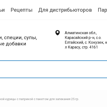
ьи
Рецепты
Для дистрибьюторов
Пар
Алматинская обл.,
, специи, супы,
Карасайский р-н, с.о.
Елтайский, с. Кокузек, 
ые добавки
л Карасу, стр. 4161
ой курицы с паприкой с пакетом для запекания 25 гр.
Приправы
З